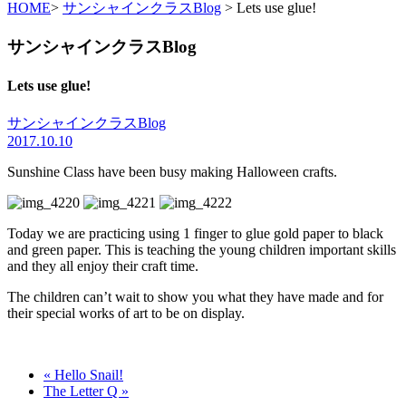
HOME
>
サンシャインクラスBlog
> Lets use glue!
サンシャインクラスBlog
Lets use glue!
サンシャインクラスBlog
2017.10.10
Sunshine Class have been busy making Halloween crafts.
Today we are practicing using 1 finger to glue gold paper to black
and green paper. This is teaching the young children important skills
and they all enjoy their craft time.
The children can’t wait to show you what they have made and for
their special works of art to be on display.
« Hello Snail!
The Letter Q »