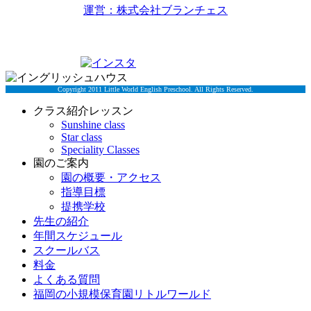
運営：株式会社ブランチェス
〒814-0022福岡市早良区原7丁目2-5
TEL 092-834-6266
Copyright 2011 Little World English Preschool. All Rights Reserved.
クラス紹介レッスン
Sunshine class
Star class
Speciality Classes
園のご案内
園の概要・アクセス
指導目標
提携学校
先生の紹介
年間スケジュール
スクールバス
料金
よくある質問
福岡の小規模保育園リトルワールド