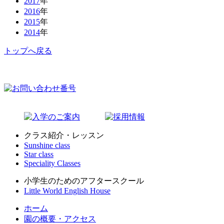
2017
年
2016
年
2015
年
2014
年
トップへ戻る
クラス紹介・レッスン
Sunshine class
Star class
Speciality Classes
小学生のためのアフタースクール
Little World English House
ホーム
園の概要・アクセス