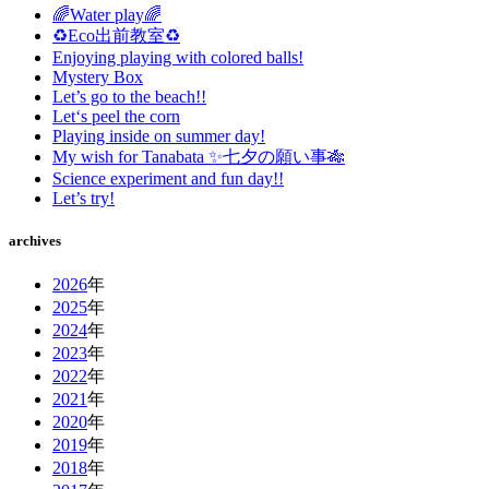
🌈Water play🌈
♻️Eco出前教室♻️
Enjoying playing with colored balls!
Mystery Box
Let’s go to the beach!!
Let‘s peel the corn
Playing inside on summer day!
My wish for Tanabata ✨七夕の願い事🎋
Science experiment and fun day!!
Let’s try!
archives
2026
年
2025
年
2024
年
2023
年
2022
年
2021
年
2020
年
2019
年
2018
年