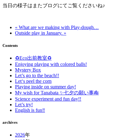
当日の様子はまたブログにてご覧くださいね♪
« What are we making with Play-dough…
Outside play in January. »
Contents
♻️Eco出前教室♻️
Enjoying playing with colored balls!
Mystery Box
Let’s go to the beach!!
Let‘s peel the corn
Playing inside on summer day!
My wish for Tanabata ✨七夕の願い事🎋
Science experiment and fun day!!
Let’s try!
English is fun‼️
archives
2026
年