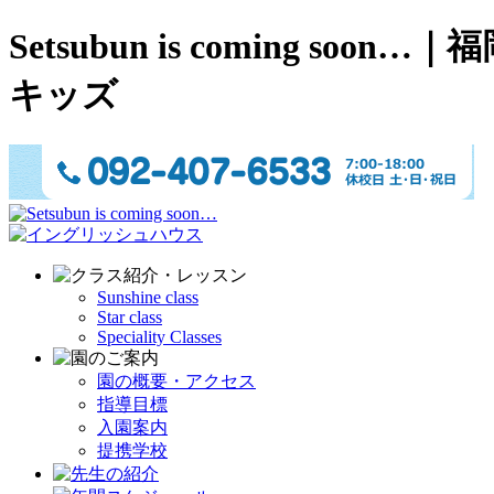
Setsubun is comin
キッズ
Sunshine class
Star class
Speciality Classes
園の概要・アクセス
指導目標
入園案内
提携学校