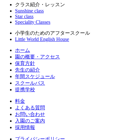
クラス紹介・レッスン
Sunshine class
Star class
Speciality Classes
小学生のためのアフタースクール
Little World English House
ホーム
園の概要・アクセス
保育方針
先生の紹介
年間スケジュール
スクールバス
提携学校
料金
よくある質問
お問い合わせ
入園のご案内
採用情報
プライバシーポリシー