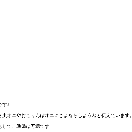
です♪
き虫オニやおこりんぼオニにさよならしようねと伝えています
もして、準備は万端です！