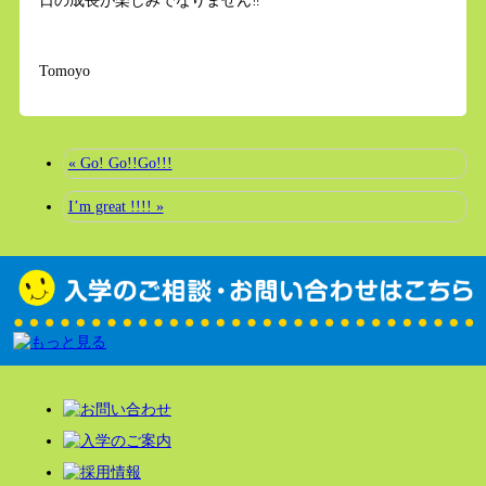
日の成長が楽しみでなりません‼︎
Tomoyo
« Go! Go!!Go!!!
I’m great !!!! »