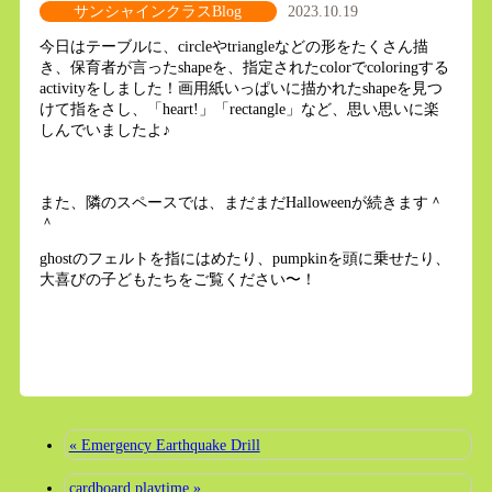
サンシャインクラスBlog
2023.10.19
今日はテーブルに、circleやtriangleなどの形をたくさん描
き、保育者が言ったshapeを、指定されたcolorでcoloringする
activityをしました！画用紙いっぱいに描かれたshapeを見つ
けて指をさし、「heart!」「rectangle」など、思い思いに楽
しんでいましたよ♪
また、隣のスペースでは、まだまだHalloweenが続きます＾
＾
ghostのフェルトを指にはめたり、pumpkinを頭に乗せたり、
大喜びの子どもたちをご覧ください〜！
« Emergency Earthquake Drill
cardboard playtime »