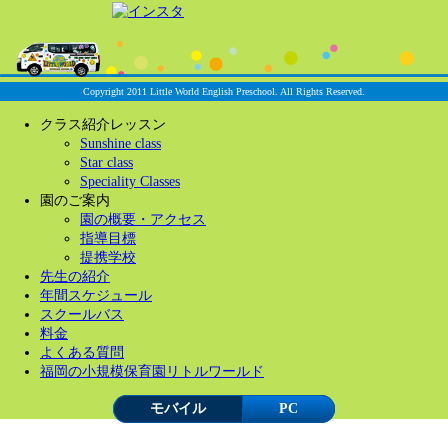
Copyright 2011 Little World English Preschool. All Rights Reserved.
クラス紹介レッスン
Sunshine class
Star class
Speciality Classes
園のご案内
園の概要・アクセス
指導目標
提携学校
先生の紹介
年間スケジュール
スクールバス
料金
よくある質問
福岡の小規模保育園リトルワールド
モバイル
PC