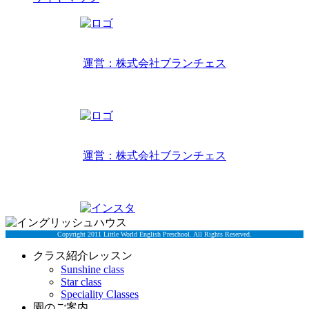
リトルワールドインターナショナルキッズ
運営：株式会社ブランチェス
〒814-0022福岡市早良区原7丁目2-14
TEL 092-407-6533
リトルワールドイングリッシュハウス
運営：株式会社ブランチェス
〒814-0022福岡市早良区原7丁目2-5
TEL 092-834-6266
Copyright 2011 Little World English Preschool. All Rights Reserved.
クラス紹介レッスン
Sunshine class
Star class
Speciality Classes
園のご案内