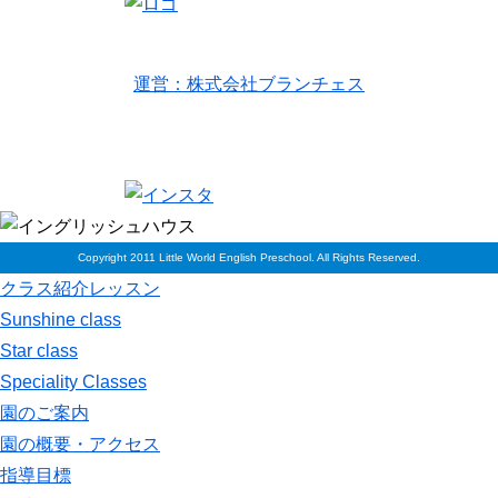
リトルワールドイングリッシュハウス
運営：株式会社ブランチェス
〒814-0022福岡市早良区原7丁目2-5
TEL 092-834-6266
Copyright 2011 Little World English Preschool. All Rights Reserved.
クラス紹介レッスン
Sunshine class
Star class
Speciality Classes
園のご案内
園の概要・アクセス
指導目標