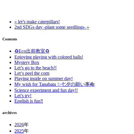
« let’s make caterpillars!
2nd SDGs day -plant some seedlings- »
Contents
♻️Eco出前教室♻️
Enjoying playing with colored balls!
Mystery Box
Let’s go to the beach!!
Let‘s peel the corn
Playing inside on summer day!
My wish for Tanabata ✨七夕の願い事🎋
Science experiment and fun day!!
Let’s try!
English is fun‼️
archives
2026
年
2025
年