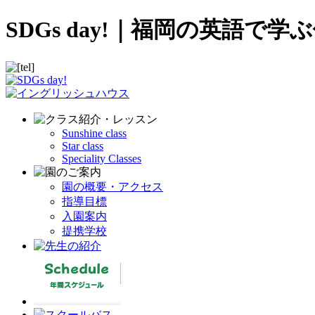
SDGs day!｜福岡の英語
Sunshine class
Star class
Speciality Classes
園の概要・アクセス
指導目標
入園案内
提携学校