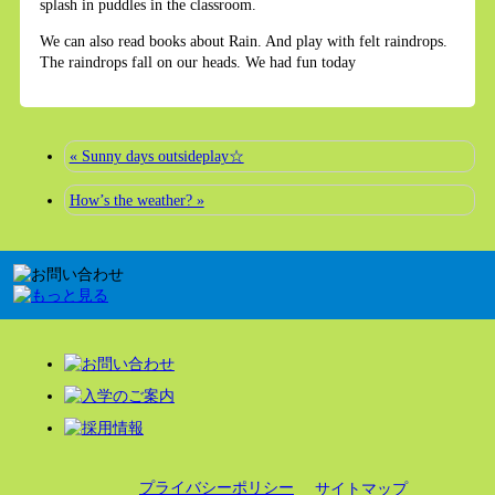
splash in puddles in the classroom.
We can also read books about Rain. And play with felt raindrops.
The raindrops fall on our heads. We had fun today
« Sunny days outsideplay☆
How’s the weather? »
プライバシーポリシー
サイトマップ