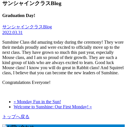
サンシャインクラスBlog
Graduation Day!
サンシャインクラスBlog
2022.03.31
Sunshine Class did amazing today during the ceremony! They wore
their medals proudly and were excited to officially move up to the
next class. They have grown so much this past year, especially
Mouse class, and I am so proud of their growth. They are such a
kind group of kids who are always excited to learn. Good luck
Mouse class! I know you will do great in Rabbit class! And Squirrel
class, I believe that you can become the new leaders of Sunshine.
Congratulations Everyone!
« Monday Fun in the Sun!
Welcome to Sunshine: Our First Monday! »
トップへ戻る