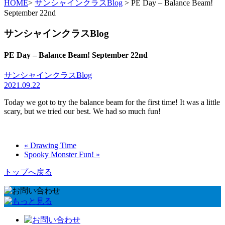
HOME
>
サンシャインクラスBlog
> PE Day – Balance Beam!
September 22nd
サンシャインクラスBlog
PE Day – Balance Beam! September 22nd
サンシャインクラスBlog
2021.09.22
Today we got to try the balance beam for the first time! It was a little
scary, but we tried our best. We had so much fun!
« Drawing Time
Spooky Monster Fun! »
トップへ戻る