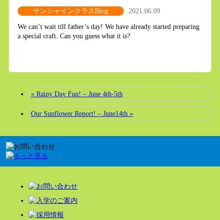
サンシャインクラスBlog
2021.06.09
We can’t wait till father’s day! We have already started preparing
a special craft. Can you guess what it is?
« Rainy Day Fun! – June 4th-5th
Our Sunflower Report! – June14th »