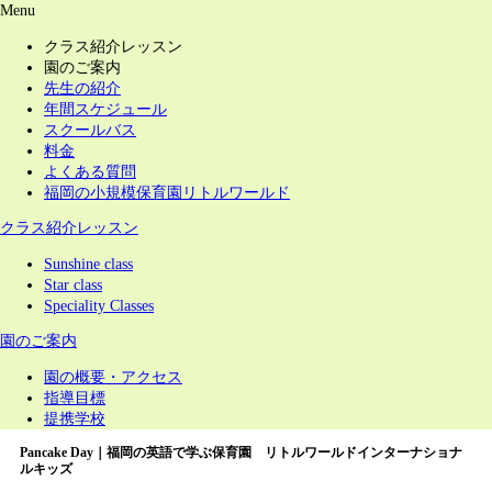
Menu
クラス紹介レッスン
園のご案内
先生の紹介
年間スケジュール
スクールバス
料金
よくある質問
福岡の小規模保育園リトルワールド
クラス紹介レッスン
Sunshine class
Star class
Speciality Classes
園のご案内
園の概要・アクセス
指導目標
提携学校
Pancake Day｜福岡の英語で学ぶ保育園 リトルワールドインターナショナ
ルキッズ