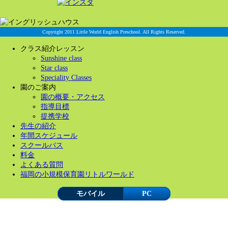
Copyright 2011 Little World English Preschool. All Rights Reserved.
クラス紹介レッスン
Sunshine class
Star class
Speciality Classes
園のご案内
園の概要・アクセス
指導目標
提携学校
先生の紹介
年間スケジュール
スクールバス
料金
よくある質問
福岡の小規模保育園リトルワールド
モバイル
PC