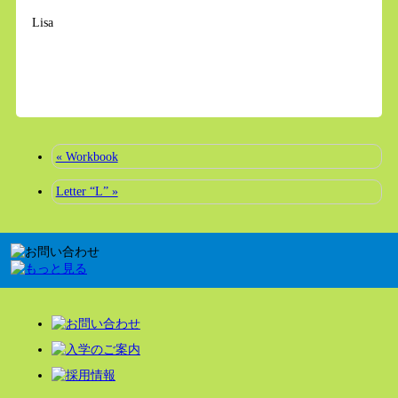
Lisa
« Workbook
Letter “L” »