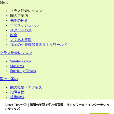
Menu
クラス紹介レッスン
園のご案内
先生の紹介
年間スケジュール
スクールバス
料金
よくある質問
福岡の小規模保育園リトルワールド
クラス紹介レッスン
Sunshine class
Star class
Speciality Classes
園のご案内
園の概要・アクセス
指導目標
提携学校
Lunch Time〜♡｜福岡の英語で学ぶ保育園 リトルワールドインターナショ
ナルキッズ