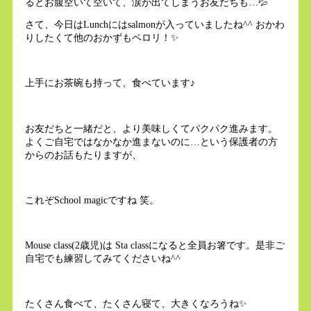
るとお腹空いて空いて、涙が出てしまうお友だちも…💦
さて、今日はLunchにはsalmonが入っていましたね^^ おかわ
りしたくて他のおかずもペロリ！✨
上手にお茶碗も持って、食べています♪
お友だちと一緒だと、より美味しくてパクパク進みます。
よくご自宅ではなかなか進まないのに…という保護者の方
からのお話もたりますが、
これぞSchool magicですね 笑。
Mouse class(2歳児)は Sta classになると全員お箸です。是非ご
自宅でも練習してみてくださいね^^
たくさん食べて、たくさん寝て、大きくなろうね✨