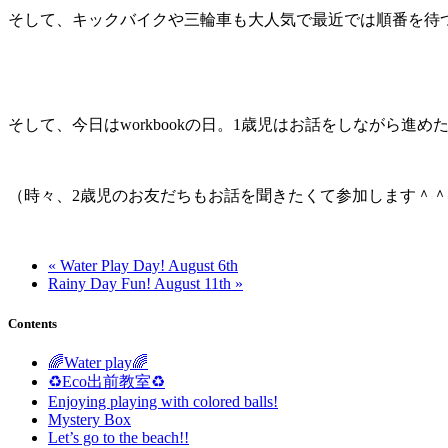
そして、キックバイクや三輪車も大人気で最近では順番を待
そして、今日はworkbookの日。1歳児はお話をしながら進めたり
（時々、2歳児のお友だちもお話を聞きたくて参加します＾
« Water Play Day! August 6th
Rainy Day Fun! August 11th »
Contents
🌈Water play🌈
♻️Eco出前教室♻️
Enjoying playing with colored balls!
Mystery Box
Let’s go to the beach!!