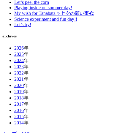
Let‘s peel the corn
Playing inside on summer day!
My wish for Tanabata ✨七夕の願い事🎋
Science experiment and fun day!!
Let’s try!
archives
2026
年
2025
年
2024
年
2023
年
2022
年
2021
年
2020
年
2019
年
2018
年
2017
年
2016
年
2015
年
2014
年