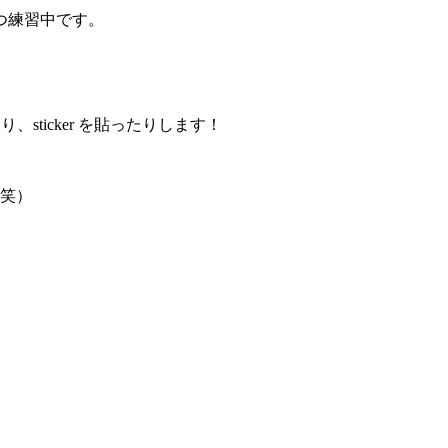
つ練習中です。
、sticker を貼ったりします！
＾笑）