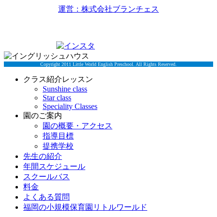
運営：株式会社ブランチェス
〒814-0022福岡市早良区原7丁目2-5
TEL 092-834-6266
Copyright 2011 Little World English Preschool. All Rights Reserved.
クラス紹介レッスン
Sunshine class
Star class
Speciality Classes
園のご案内
園の概要・アクセス
指導目標
提携学校
先生の紹介
年間スケジュール
スクールバス
料金
よくある質問
福岡の小規模保育園リトルワールド