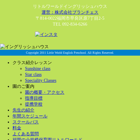
リトルワールドイングリッシュハウス
運営：株式会社ブランチェス
〒814-0022福岡市早良区原7丁目2-5
TEL 092-834-6266
Copyright 2011 Little World English Preschool. All Rights Reserved.
クラス紹介レッスン
Sunshine class
Star class
Speciality Classes
園のご案内
園の概要・アクセス
指導目標
提携学校
先生の紹介
年間スケジュール
スクールバス
料金
よくある質問
福岡の小規模保育園リトルワールド