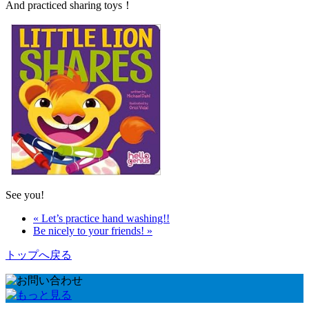
And practiced sharing toys！
See you!
« Let’s practice hand washing!!
Be nicely to your friends! »
トップへ戻る