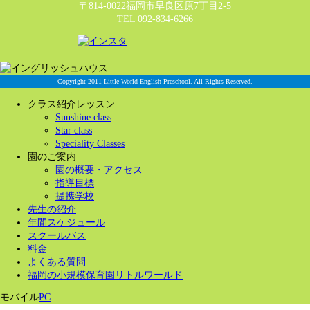
〒814-0022福岡市早良区原7丁目2-5
TEL 092-834-6266
Copyright 2011 Little World English Preschool. All Rights Reserved.
クラス紹介レッスン
Sunshine class
Star class
Speciality Classes
園のご案内
園の概要・アクセス
指導目標
提携学校
先生の紹介
年間スケジュール
スクールバス
料金
よくある質問
福岡の小規模保育園リトルワールド
モバイル
PC