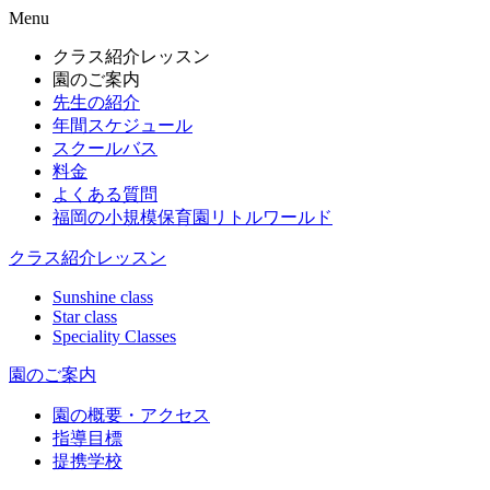
Menu
クラス紹介レッスン
園のご案内
先生の紹介
年間スケジュール
スクールバス
料金
よくある質問
福岡の小規模保育園リトルワールド
クラス紹介レッスン
Sunshine class
Star class
Speciality Classes
園のご案内
園の概要・アクセス
指導目標
提携学校