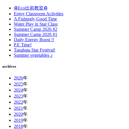
♻️Eco出前教室♻️
Enjoy Classroom Activities
A Fishingly Good Time
Water Play in Star Class
Summer Camp 2026 #2
Summer Camp 2026 #1
Daily Energy Boost !!
P.E Time!
Tanabata Star Festival!
Summer vegetables ♪
archives
2026
年
2025
年
2024
年
2023
年
2022
年
2021
年
2020
年
2019
年
2018
年