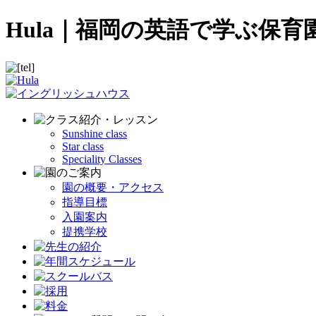
Hula｜福岡の英語で学ぶ保
Sunshine class
Star class
Speciality Classes
園の概要・アクセス
指導目標
入園案内
提携学校