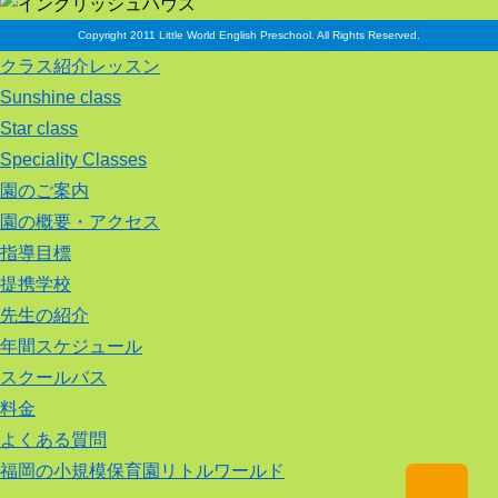
Copyright 2011 Little World English Preschool. All Rights Reserved.
クラス紹介レッスン
Sunshine class
Star class
Speciality Classes
園のご案内
園の概要・アクセス
指導目標
提携学校
先生の紹介
年間スケジュール
スクールバス
料金
よくある質問
福岡の小規模保育園リトルワールド