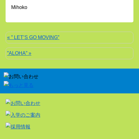
Mihoko
« ” LET’S GO MOVING”
”ALOHA” »