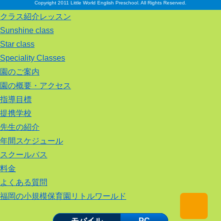
Copyright 2011 Little World English Preschool. All Rights Reserved.
クラス紹介レッスン
Sunshine class
Star class
Speciality Classes
園のご案内
園の概要・アクセス
指導目標
提携学校
先生の紹介
年間スケジュール
スクールバス
料金
よくある質問
福岡の小規模保育園リトルワールド
モバイル
PC