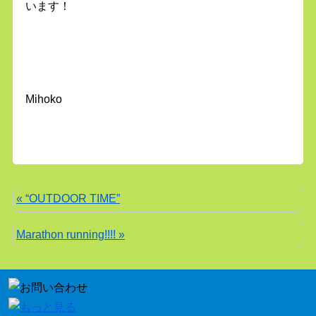
います！
Mihoko
« “OUTDOOR TIME”
Marathon running!!!! »