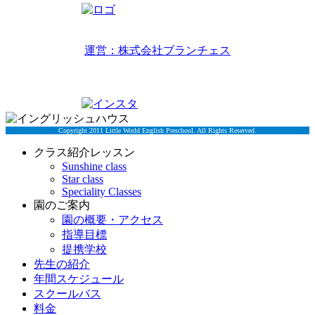
リトルワールドイングリッシュハウス
運営：株式会社ブランチェス
〒814-0022福岡市早良区原7丁目2-5
TEL 092-834-6266
Copyright 2011 Little World English Preschool. All Rights Reserved.
クラス紹介レッスン
Sunshine class
Star class
Speciality Classes
園のご案内
園の概要・アクセス
指導目標
提携学校
先生の紹介
年間スケジュール
スクールバス
料金