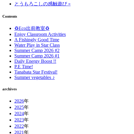
とうもろこしの感触遊び »
Contents
♻️Eco出前教室♻️
Enjoy Classroom Activities
A Fishingly Good Time
Water Play in Star Class
Summer Camp 2026 #2
Summer Camp 2026 #1
Daily Energy Boost !!
P.E Time!
Tanabata Star Festival!
Summer vegetables ♪
archives
2026
年
2025
年
2024
年
2023
年
2022
年
2021
年