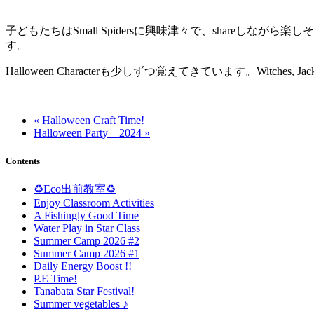
子どもたちはSmall Spidersに興味津々で、shareし
す。
Halloween Characterも少しずつ覚えてきています。Witches, Jack-o’-
« Halloween Craft Time!
Halloween Party 2024 »
Contents
♻️Eco出前教室♻️
Enjoy Classroom Activities
A Fishingly Good Time
Water Play in Star Class
Summer Camp 2026 #2
Summer Camp 2026 #1
Daily Energy Boost !!
P.E Time!
Tanabata Star Festival!
Summer vegetables ♪