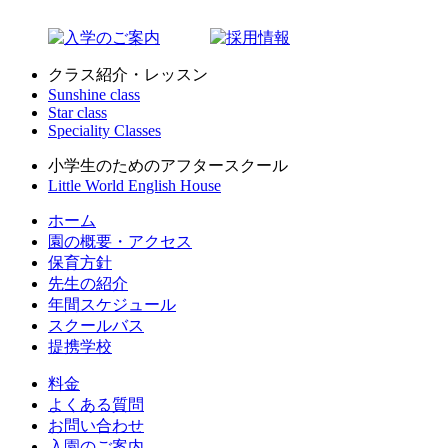
クラス紹介・レッスン
Sunshine class
Star class
Speciality Classes
小学生のためのアフタースクール
Little World English House
ホーム
園の概要・アクセス
保育方針
先生の紹介
年間スケジュール
スクールバス
提携学校
料金
よくある質問
お問い合わせ
入園のご案内