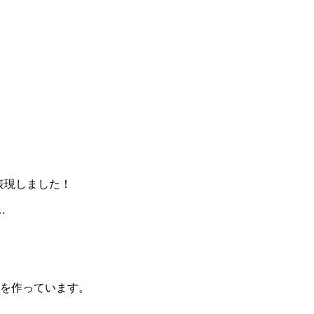
て表現しました！
…
lsを作っています。