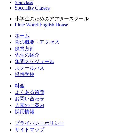
Star class
Speciality Classes
小学生のためのアフタースクール
Little World English House
ホーム
園の概要・アクセス
保育方針
先生の紹介
年間スケジュール
スクールバス
提携学校
料金
よくある質問
お問い合わせ
入園のご案内
採用情報
プライバシーポリシー
サイトマップ