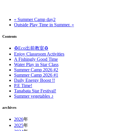
« Summer Camp day2
Outside Play Time in Summer. »
Contents
♻️Eco出前教室♻️
Enjoy Classroom Activities
A Fishingly Good Time
Water Play in Star Class
Summer Camp 2026 #2
Summer Camp 2026 #1
Daily Energy Boost !!
P.E Time!
Tanabata Star Festival!
Summer vegetables ♪
archives
2026
年
2025
年