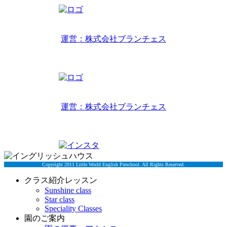
リトルワールドインターナショナルキッズ
運営：株式会社ブランチェス
〒814-0022福岡市早良区原7丁目2-14
TEL 092-407-6533
リトルワールドイングリッシュハウス
運営：株式会社ブランチェス
〒814-0022福岡市早良区原7丁目2-5
TEL 092-834-6266
Copyright 2011 Little World English Preschool. All Rights Reserved.
クラス紹介レッスン
Sunshine class
Star class
Speciality Classes
園のご案内