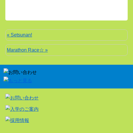
« Setsunan!
Marathon Race☆ »