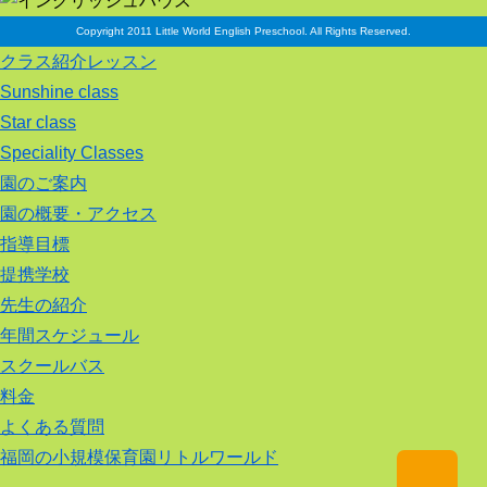
Copyright 2011 Little World English Preschool. All Rights Reserved.
クラス紹介レッスン
Sunshine class
Star class
Speciality Classes
園のご案内
園の概要・アクセス
指導目標
提携学校
先生の紹介
年間スケジュール
スクールバス
料金
よくある質問
福岡の小規模保育園リトルワールド