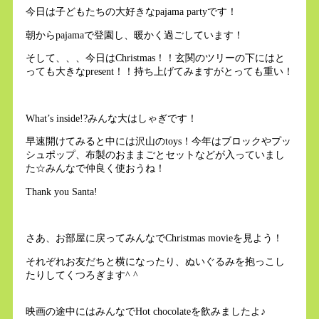
今日は子どもたちの大好きなpajama partyです！
朝からpajamaで登園し、暖かく過ごしています！
そして、、、今日はChristmas！！玄関のツリーの下にはと
っても大きなpresent！！持ち上げてみますがとっても重い！
What’s inside!?みんな大はしゃぎです！
早速開けてみると中には沢山のtoys！今年はブロックやプッ
シュポップ、布製のおままごとセットなどが入っていまし
た☆みんなで仲良く使おうね！
Thank you Santa!
さあ、お部屋に戻ってみんなでChristmas movieを見よう！
それぞれお友だちと横になったり、ぬいぐるみを抱っこし
たりしてくつろぎます^ ^
映画の途中にはみんなでHot chocolateを飲みましたよ♪