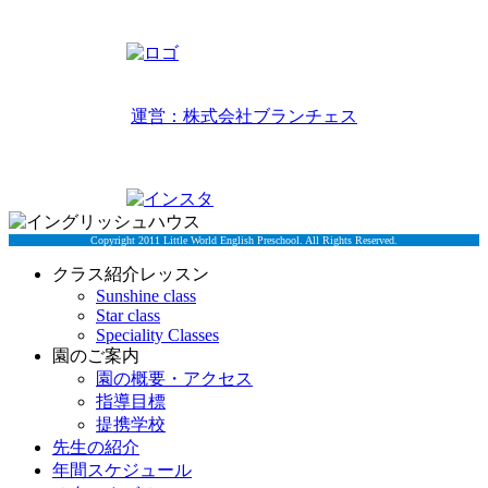
TEL 092-407-6533
リトルワールドイングリッシュハウス
運営：株式会社ブランチェス
〒814-0022福岡市早良区原7丁目2-5
TEL 092-834-6266
Copyright 2011 Little World English Preschool. All Rights Reserved.
クラス紹介レッスン
Sunshine class
Star class
Speciality Classes
園のご案内
園の概要・アクセス
指導目標
提携学校
先生の紹介
年間スケジュール