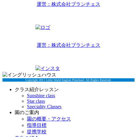
運営：株式会社ブランチェス
〒814-0022福岡市早良区原7丁目2-14
TEL 092-407-6533
リトルワールドイングリッシュハウス
運営：株式会社ブランチェス
〒814-0022福岡市早良区原7丁目2-5
TEL 092-834-6266
Copyright 2011 Little World English Preschool. All Rights Reserved.
クラス紹介レッスン
Sunshine class
Star class
Speciality Classes
園のご案内
園の概要・アクセス
指導目標
提携学校