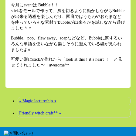
今月にeventは Bubble！！
stickをモールで作って、風を切るように動かしながらBubble
が出来る過程を楽しんだり、園庭ではうちわやおたまなど
を使っていろんな素材でBubbleが出来るかを試しながら遊び
ました＾＾
Bubble、pop、flew away、soapなどなど、Bubbleに関するい
ろんな単語を使いながら楽しそうに遊んでいる姿が見られ
ましたよ⭐︎
可愛い形にstickが作れたら「look at this！it’s heart ！」と見
せてくれました〜！awesome**
« Magic lectureship ⭐︎
Friendly witch craft** »