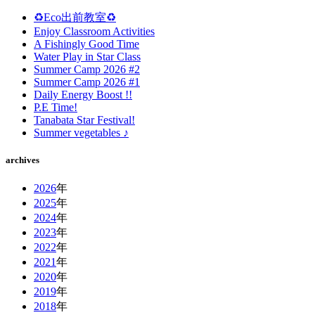
♻️Eco出前教室♻️
Enjoy Classroom Activities
A Fishingly Good Time
Water Play in Star Class
Summer Camp 2026 #2
Summer Camp 2026 #1
Daily Energy Boost !!
P.E Time!
Tanabata Star Festival!
Summer vegetables ♪
archives
2026
年
2025
年
2024
年
2023
年
2022
年
2021
年
2020
年
2019
年
2018
年