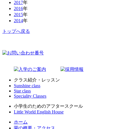
2017
年
2016
年
2015
年
2014
年
トップへ戻る
クラス紹介・レッスン
Sunshine class
Star class
Speciality Classes
小学生のためのアフタースクール
Little World English House
ホーム
園の概要・アクセス