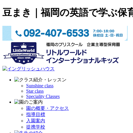
豆まき｜福岡の英語で学ぶ保
Sunshine class
Star class
Speciality Classes
園の概要・アクセス
指導目標
入園案内
提携学校