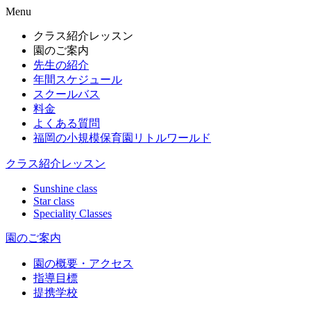
Menu
クラス紹介レッスン
園のご案内
先生の紹介
年間スケジュール
スクールバス
料金
よくある質問
福岡の小規模保育園リトルワールド
クラス紹介レッスン
Sunshine class
Star class
Speciality Classes
園のご案内
園の概要・アクセス
指導目標
提携学校