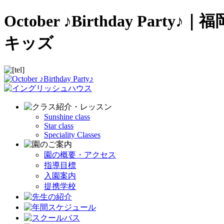
October ♪Birthday
キッズ
Sunshine class
Star class
Speciality Classes
園の概要・アクセス
指導目標
入園案内
提携学校