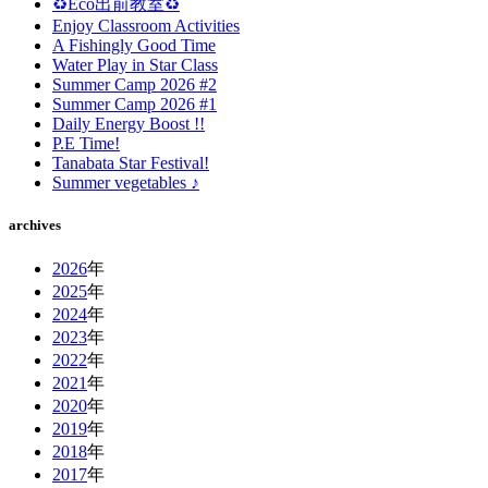
♻️Eco出前教室♻️
Enjoy Classroom Activities
A Fishingly Good Time
Water Play in Star Class
Summer Camp 2026 #2
Summer Camp 2026 #1
Daily Energy Boost !!
P.E Time!
Tanabata Star Festival!
Summer vegetables ♪
archives
2026
年
2025
年
2024
年
2023
年
2022
年
2021
年
2020
年
2019
年
2018
年
2017
年