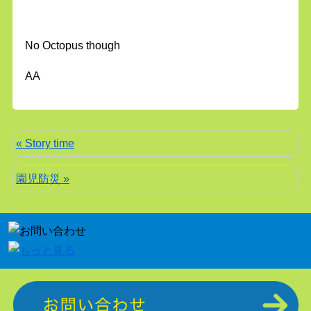
No Octopus though
AA
« Story time
園児防災 »