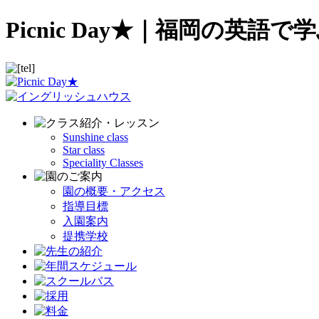
Picnic Day★｜福岡の
Sunshine class
Star class
Speciality Classes
園の概要・アクセス
指導目標
入園案内
提携学校