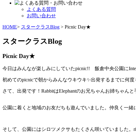
よくある質問
お問い合わせ
HOME
>
スタークラスBlog
> Picnic Day★
スタークラスBlog
Picnic Day★
今日はみんなが楽しみにしていたpicnic!! 飯倉中央公園にInter
初めてのpicnicで朝からみんなウキウキ✨出発するまでに何度も『To
さて、出発です！RabbitはElephantのお兄ちゃんお姉
公園に着くと地域のお友だちも遊んでいました。仲良く一緒
そして、公園にはシロツメクサもたくさん咲いていました。rin