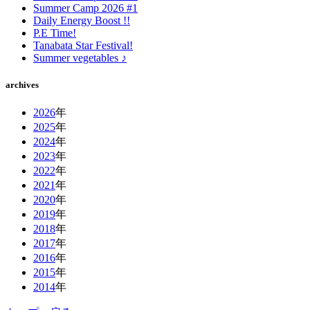
Summer Camp 2026 #1
Daily Energy Boost !!
P.E Time!
Tanabata Star Festival!
Summer vegetables ♪
archives
2026
年
2025
年
2024
年
2023
年
2022
年
2021
年
2020
年
2019
年
2018
年
2017
年
2016
年
2015
年
2014
年