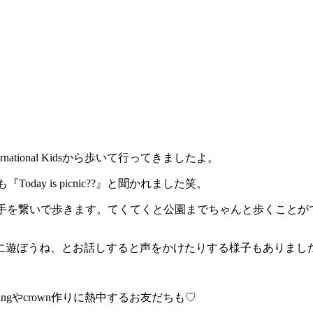
national Kidsから歩いて行ってきましたよ。
day is picnic??』と聞かれました笑。
ちゃんと手を繋いで歩きます。てくてくと公園までちゃんと歩くこと
に遊ぼうね、とお話しすると声をかけたりする様子もありました
gやcrown作りに熱中するお友だちも♡