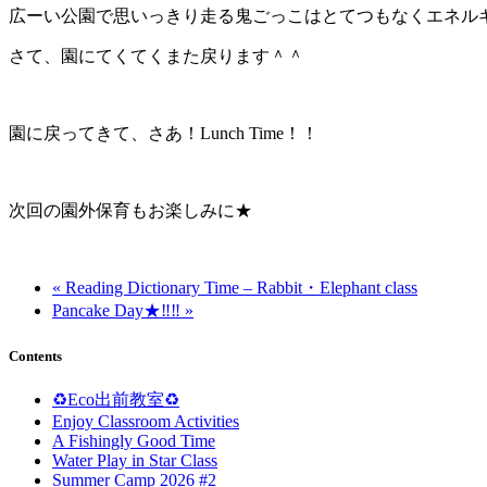
広ーい公園で思いっきり走る鬼ごっこはとてつもなくエネル
さて、園にてくてくまた戻ります＾＾
園に戻ってきて、さあ！Lunch Time！！
次回の園外保育もお楽しみに★
« Reading Dictionary Time – Rabbit・Elephant class
Pancake Day★‼‼ »
Contents
♻️Eco出前教室♻️
Enjoy Classroom Activities
A Fishingly Good Time
Water Play in Star Class
Summer Camp 2026 #2