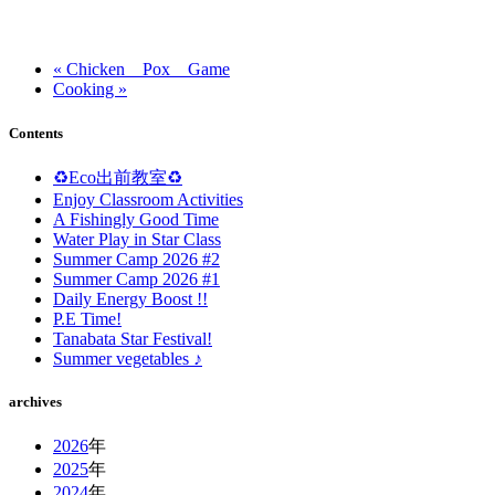
« Chicken Pox Game
Cooking »
Contents
♻️Eco出前教室♻️
Enjoy Classroom Activities
A Fishingly Good Time
Water Play in Star Class
Summer Camp 2026 #2
Summer Camp 2026 #1
Daily Energy Boost !!
P.E Time!
Tanabata Star Festival!
Summer vegetables ♪
archives
2026
年
2025
年
2024
年