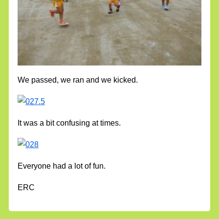
We passed, we ran and we kicked.
It was a bit confusing at times.
Everyone had a lot of fun.
ERC