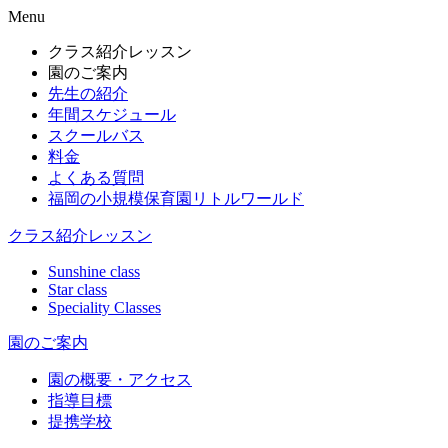
Menu
クラス紹介レッスン
園のご案内
先生の紹介
年間スケジュール
スクールバス
料金
よくある質問
福岡の小規模保育園リトルワールド
クラス紹介レッスン
Sunshine class
Star class
Speciality Classes
園のご案内
園の概要・アクセス
指導目標
提携学校