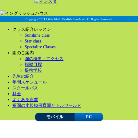
Copyright 2011 Little World English Preschool. All Rights Reserved.
クラス紹介レッスン
Sunshine class
Star class
Speciality Classes
園のご案内
園の概要・アクセス
指導目標
提携学校
先生の紹介
年間スケジュール
スクールバス
料金
よくある質問
福岡の小規模保育園リトルワールド
モバイル
PC