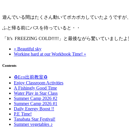
遊んでいる間はたくさん動いてポカポカしていたようですが
ふと帰る前にバスを待っていると・・
「It’s FREEZING COLD!!!!!」と最後ながら驚いていました
« Beautiful sky
Working hard at our Workbook Time! »
Contents
♻️Eco出前教室♻️
Enjoy Classroom Activities
A Fishingly Good Time
Water Play in Star Class
Summer Camp 2026 #2
Summer Camp 2026 #1
Daily Energy Boost !!
P.E Time!
Tanabata Star Festival!
Summer vegetables ♪