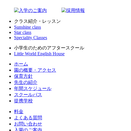
クラス紹介・レッスン
Sunshine class
Star class
Speciality Classes
小学生のためのアフタースクール
Little World English House
ホーム
園の概要・アクセス
保育方針
先生の紹介
年間スケジュール
スクールバス
提携学校
料金
よくある質問
お問い合わせ
入園のご案内