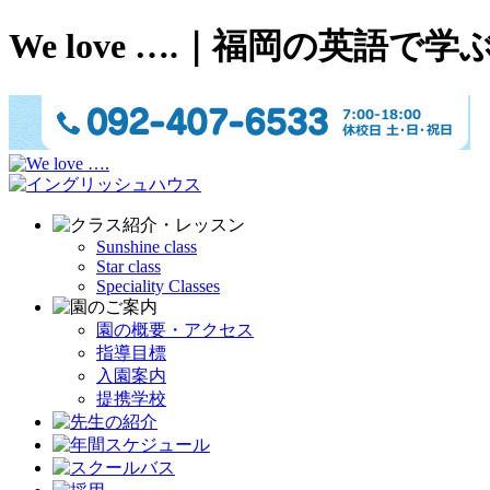
We love ….｜福岡の英
Sunshine class
Star class
Speciality Classes
園の概要・アクセス
指導目標
入園案内
提携学校