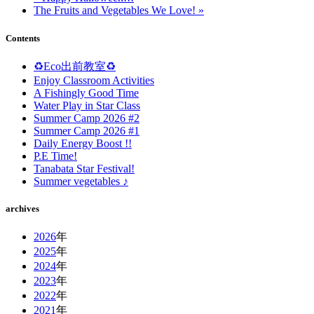
The Fruits and Vegetables We Love! »
Contents
♻️Eco出前教室♻️
Enjoy Classroom Activities
A Fishingly Good Time
Water Play in Star Class
Summer Camp 2026 #2
Summer Camp 2026 #1
Daily Energy Boost !!
P.E Time!
Tanabata Star Festival!
Summer vegetables ♪
archives
2026
年
2025
年
2024
年
2023
年
2022
年
2021
年