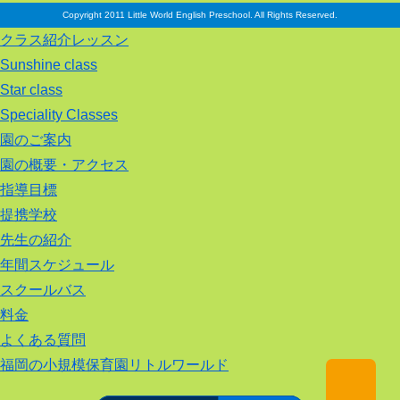
Copyright 2011 Little World English Preschool. All Rights Reserved.
クラス紹介レッスン
Sunshine class
Star class
Speciality Classes
園のご案内
園の概要・アクセス
指導目標
提携学校
先生の紹介
年間スケジュール
スクールバス
料金
よくある質問
福岡の小規模保育園リトルワールド